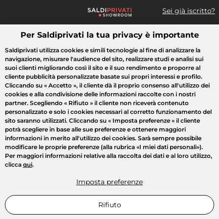
Sei già iscritto?
Per Saldiprivati la tua privacy è importante
Cosa cerchi?
Saldiprivati utilizza cookies e simili tecnologie al fine di analizzare la
navigazione, misurare l'audience del sito, realizzare studi e analisi sui
Tutte le vendite
Moda
Casa
Bellezza
Elettrodomestici
suoi clienti migliorando così il sito e il suo rendimento e proporre al
cliente pubblicità personalizzate basate sui propri interessi e profilo.
Cliccando su
« Accetto »
, il cliente dà il proprio consenso all'utilizzo dei
cookies e alla condivisione delle informazioni raccolte con i nostri
partner. Scegliendo
« Rifiuto »
il cliente non riceverà contenuto
personalizzato e solo i cookies necessari al corretto funzionamento del
sito saranno utilizzati. Cliccando su
« Imposta preferenze »
il cliente
potrà scegliere in base alle sue preferenze e ottenere maggiori
informazioni in merito all'utilizzo dei cookies. Sarà sempre possibile
modificare le proprie preferenze (alla rubrica «I miei dati personali»).
Per maggiori informazioni relative alla raccolta dei dati e al loro utilizzo,
clicca
qui
.
Imposta preferenze
Rifiuto