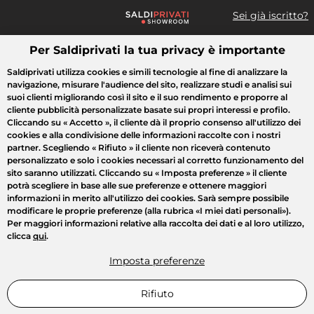
Sei già iscritto?
Per Saldiprivati la tua privacy è importante
Cosa cerchi?
Saldiprivati utilizza cookies e simili tecnologie al fine di analizzare la
navigazione, misurare l'audience del sito, realizzare studi e analisi sui
Tutte le vendite
Moda
Casa
Bellezza
Elettrodomestici
suoi clienti migliorando così il sito e il suo rendimento e proporre al
cliente pubblicità personalizzate basate sui propri interessi e profilo.
Cliccando su
« Accetto »
, il cliente dà il proprio consenso all'utilizzo dei
cookies e alla condivisione delle informazioni raccolte con i nostri
partner. Scegliendo
« Rifiuto »
il cliente non riceverà contenuto
personalizzato e solo i cookies necessari al corretto funzionamento del
sito saranno utilizzati. Cliccando su
« Imposta preferenze »
il cliente
potrà scegliere in base alle sue preferenze e ottenere maggiori
informazioni in merito all'utilizzo dei cookies. Sarà sempre possibile
modificare le proprie preferenze (alla rubrica «I miei dati personali»).
Per maggiori informazioni relative alla raccolta dei dati e al loro utilizzo,
clicca
qui
.
Imposta preferenze
Rifiuto