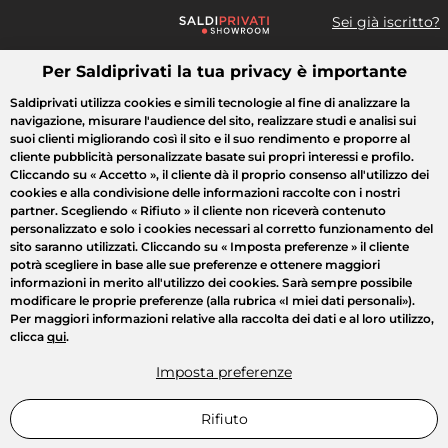
Sei già iscritto?
Per Saldiprivati la tua privacy è importante
Cosa cerchi?
Saldiprivati utilizza cookies e simili tecnologie al fine di analizzare la
navigazione, misurare l'audience del sito, realizzare studi e analisi sui
Tutte le vendite
Moda
Casa
Bellezza
Elettrodomestici
suoi clienti migliorando così il sito e il suo rendimento e proporre al
cliente pubblicità personalizzate basate sui propri interessi e profilo.
Cliccando su
« Accetto »
, il cliente dà il proprio consenso all'utilizzo dei
cookies e alla condivisione delle informazioni raccolte con i nostri
partner. Scegliendo
« Rifiuto »
il cliente non riceverà contenuto
personalizzato e solo i cookies necessari al corretto funzionamento del
sito saranno utilizzati. Cliccando su
« Imposta preferenze »
il cliente
potrà scegliere in base alle sue preferenze e ottenere maggiori
informazioni in merito all'utilizzo dei cookies. Sarà sempre possibile
modificare le proprie preferenze (alla rubrica «I miei dati personali»).
Per maggiori informazioni relative alla raccolta dei dati e al loro utilizzo,
clicca
qui
.
Imposta preferenze
Rifiuto