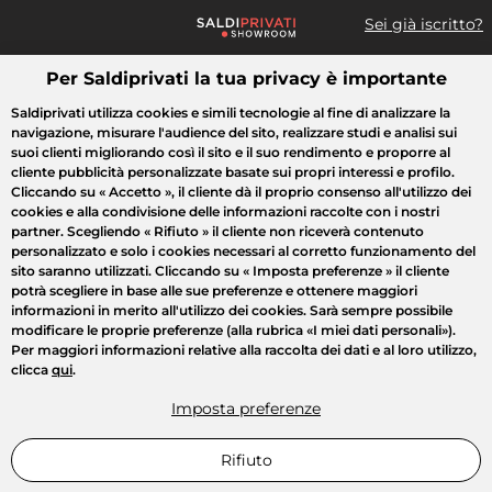
Sei già iscritto?
Per Saldiprivati la tua privacy è importante
Cosa cerchi?
Saldiprivati utilizza cookies e simili tecnologie al fine di analizzare la
navigazione, misurare l'audience del sito, realizzare studi e analisi sui
Tutte le vendite
Moda
Casa
Bellezza
Elettrodomestici
suoi clienti migliorando così il sito e il suo rendimento e proporre al
cliente pubblicità personalizzate basate sui propri interessi e profilo.
Cliccando su
« Accetto »
, il cliente dà il proprio consenso all'utilizzo dei
cookies e alla condivisione delle informazioni raccolte con i nostri
partner. Scegliendo
« Rifiuto »
il cliente non riceverà contenuto
personalizzato e solo i cookies necessari al corretto funzionamento del
sito saranno utilizzati. Cliccando su
« Imposta preferenze »
il cliente
potrà scegliere in base alle sue preferenze e ottenere maggiori
informazioni in merito all'utilizzo dei cookies. Sarà sempre possibile
modificare le proprie preferenze (alla rubrica «I miei dati personali»).
Per maggiori informazioni relative alla raccolta dei dati e al loro utilizzo,
clicca
qui
.
Imposta preferenze
Rifiuto