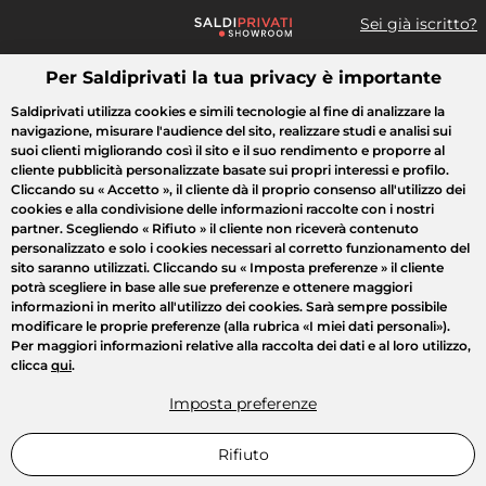
Sei già iscritto?
Per Saldiprivati la tua privacy è importante
Cosa cerchi?
Saldiprivati utilizza cookies e simili tecnologie al fine di analizzare la
navigazione, misurare l'audience del sito, realizzare studi e analisi sui
Tutte le vendite
Moda
Casa
Bellezza
Elettrodomestici
suoi clienti migliorando così il sito e il suo rendimento e proporre al
cliente pubblicità personalizzate basate sui propri interessi e profilo.
Cliccando su
« Accetto »
, il cliente dà il proprio consenso all'utilizzo dei
cookies e alla condivisione delle informazioni raccolte con i nostri
partner. Scegliendo
« Rifiuto »
il cliente non riceverà contenuto
personalizzato e solo i cookies necessari al corretto funzionamento del
sito saranno utilizzati. Cliccando su
« Imposta preferenze »
il cliente
potrà scegliere in base alle sue preferenze e ottenere maggiori
informazioni in merito all'utilizzo dei cookies. Sarà sempre possibile
modificare le proprie preferenze (alla rubrica «I miei dati personali»).
Per maggiori informazioni relative alla raccolta dei dati e al loro utilizzo,
clicca
qui
.
Imposta preferenze
Rifiuto