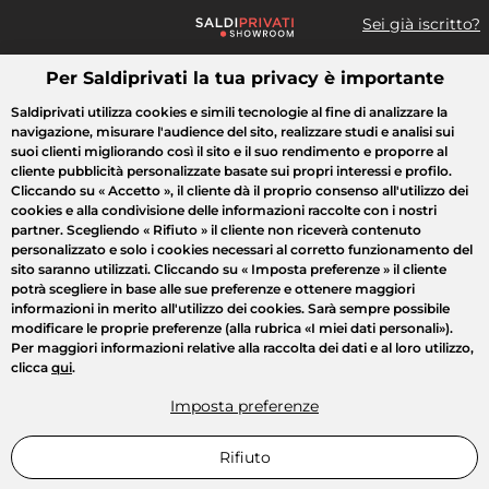
Sei già iscritto?
Per Saldiprivati la tua privacy è importante
Cosa cerchi?
Saldiprivati utilizza cookies e simili tecnologie al fine di analizzare la
navigazione, misurare l'audience del sito, realizzare studi e analisi sui
Tutte le vendite
Moda
Casa
Bellezza
Elettrodomestici
suoi clienti migliorando così il sito e il suo rendimento e proporre al
cliente pubblicità personalizzate basate sui propri interessi e profilo.
Cliccando su
« Accetto »
, il cliente dà il proprio consenso all'utilizzo dei
cookies e alla condivisione delle informazioni raccolte con i nostri
partner. Scegliendo
« Rifiuto »
il cliente non riceverà contenuto
personalizzato e solo i cookies necessari al corretto funzionamento del
sito saranno utilizzati. Cliccando su
« Imposta preferenze »
il cliente
potrà scegliere in base alle sue preferenze e ottenere maggiori
informazioni in merito all'utilizzo dei cookies. Sarà sempre possibile
modificare le proprie preferenze (alla rubrica «I miei dati personali»).
Per maggiori informazioni relative alla raccolta dei dati e al loro utilizzo,
clicca
qui
.
Imposta preferenze
Rifiuto