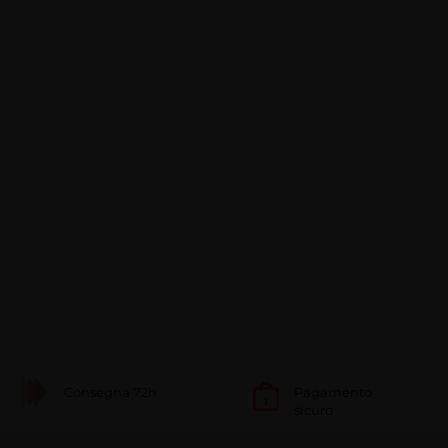
Consegna 72h
Pagamento
sicuro