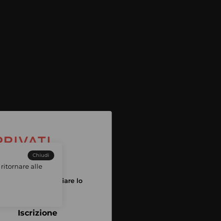
Chiudi
ritornare alle
tuo account per iniziare lo
pping
Iscrizione