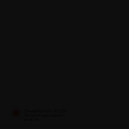
Shopping h24, 7/7, con
le nostre applicazioni
mobile