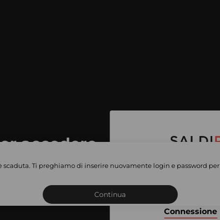
per accedere
e vendite
è scaduta. Ti preghiamo di inserire nuovamente login e password per 
Iscriviti o connettiti al 
vate
sho
Continua
Connessione