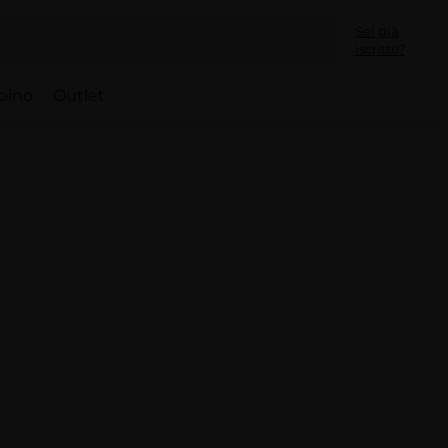
Sei già
iscritto?
bino
Outlet