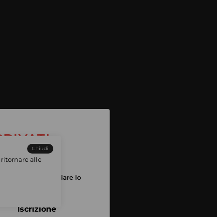
Chiudi
ritornare alle
tuo account per iniziare lo
pping
Iscrizione