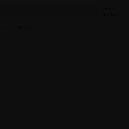
Sei già
iscritto?
bino
Outlet