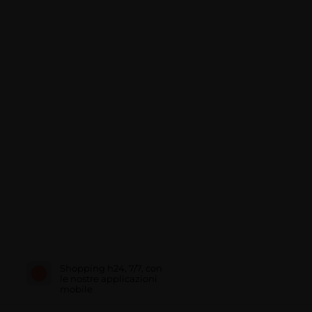
Shopping h24, 7/7, con
le nostre applicazioni
mobile