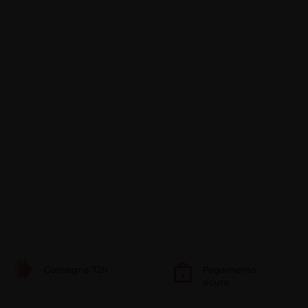
Consegna 72h
Pagamento
sicuro