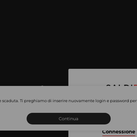
per accedere
e vendite
è scaduta. Ti preghiamo di inserire nuovamente login e password per 
Iscriviti o connettiti al 
vate
sho
Continua
Connessione