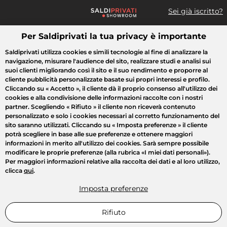
Sei già iscritto?
Per Saldiprivati la tua privacy è importante
Cosa cerchi?
Saldiprivati utilizza cookies e simili tecnologie al fine di analizzare la
navigazione, misurare l'audience del sito, realizzare studi e analisi sui
Tutte le vendite
Moda
Casa
Bellezza
Elettrodomestici
suoi clienti migliorando così il sito e il suo rendimento e proporre al
cliente pubblicità personalizzate basate sui propri interessi e profilo.
Cliccando su
« Accetto »
, il cliente dà il proprio consenso all'utilizzo dei
cookies e alla condivisione delle informazioni raccolte con i nostri
partner. Scegliendo
« Rifiuto »
il cliente non riceverà contenuto
personalizzato e solo i cookies necessari al corretto funzionamento del
sito saranno utilizzati. Cliccando su
« Imposta preferenze »
il cliente
potrà scegliere in base alle sue preferenze e ottenere maggiori
informazioni in merito all'utilizzo dei cookies. Sarà sempre possibile
modificare le proprie preferenze (alla rubrica «I miei dati personali»).
Per maggiori informazioni relative alla raccolta dei dati e al loro utilizzo,
clicca
qui
.
Imposta preferenze
Rifiuto