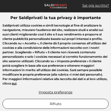
Sei già iscritto?
Per Saldiprivati la tua privacy è importante
Cosa cerchi?
Saldiprivati utilizza cookies e simili tecnologie al fine di analizzare la
navigazione, misurare l'audience del sito, realizzare studi e analisi sui
Tutte le vendite
Moda
Casa
Bellezza
Elettrodomestici
suoi clienti migliorando così il sito e il suo rendimento e proporre al
cliente pubblicità personalizzate basate sui propri interessi e profilo.
Cliccando su
« Accetto »
, il cliente dà il proprio consenso all'utilizzo dei
cookies e alla condivisione delle informazioni raccolte con i nostri
partner. Scegliendo
« Rifiuto »
il cliente non riceverà contenuto
personalizzato e solo i cookies necessari al corretto funzionamento del
sito saranno utilizzati. Cliccando su
« Imposta preferenze »
il cliente
potrà scegliere in base alle sue preferenze e ottenere maggiori
informazioni in merito all'utilizzo dei cookies. Sarà sempre possibile
modificare le proprie preferenze (alla rubrica «I miei dati personali»).
Per maggiori informazioni relative alla raccolta dei dati e al loro utilizzo,
clicca
qui
.
Imposta preferenze
Rifiuto