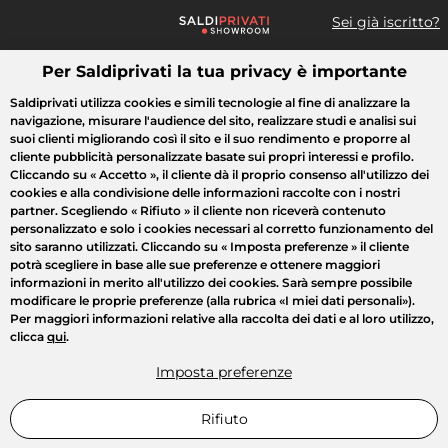
Sei già iscritto?
Per Saldiprivati la tua privacy è importante
Cosa cerchi?
Saldiprivati utilizza cookies e simili tecnologie al fine di analizzare la
navigazione, misurare l'audience del sito, realizzare studi e analisi sui
Tutte le vendite
Moda
Casa
Bellezza
Elettrodomestici
suoi clienti migliorando così il sito e il suo rendimento e proporre al
cliente pubblicità personalizzate basate sui propri interessi e profilo.
Cliccando su
« Accetto »
, il cliente dà il proprio consenso all'utilizzo dei
cookies e alla condivisione delle informazioni raccolte con i nostri
partner. Scegliendo
« Rifiuto »
il cliente non riceverà contenuto
personalizzato e solo i cookies necessari al corretto funzionamento del
sito saranno utilizzati. Cliccando su
« Imposta preferenze »
il cliente
potrà scegliere in base alle sue preferenze e ottenere maggiori
informazioni in merito all'utilizzo dei cookies. Sarà sempre possibile
modificare le proprie preferenze (alla rubrica «I miei dati personali»).
Per maggiori informazioni relative alla raccolta dei dati e al loro utilizzo,
clicca
qui
.
Imposta preferenze
Rifiuto