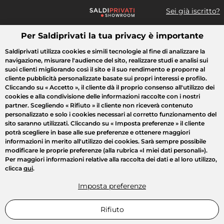
Sei già iscritto?
Per Saldiprivati la tua privacy è importante
Cosa cerchi?
Saldiprivati utilizza cookies e simili tecnologie al fine di analizzare la
navigazione, misurare l'audience del sito, realizzare studi e analisi sui
Tutte le vendite
Moda
Casa
Bellezza
Elettrodomestici
suoi clienti migliorando così il sito e il suo rendimento e proporre al
cliente pubblicità personalizzate basate sui propri interessi e profilo.
Cliccando su
« Accetto »
, il cliente dà il proprio consenso all'utilizzo dei
cookies e alla condivisione delle informazioni raccolte con i nostri
partner. Scegliendo
« Rifiuto »
il cliente non riceverà contenuto
personalizzato e solo i cookies necessari al corretto funzionamento del
sito saranno utilizzati. Cliccando su
« Imposta preferenze »
il cliente
potrà scegliere in base alle sue preferenze e ottenere maggiori
informazioni in merito all'utilizzo dei cookies. Sarà sempre possibile
modificare le proprie preferenze (alla rubrica «I miei dati personali»).
Per maggiori informazioni relative alla raccolta dei dati e al loro utilizzo,
clicca
qui
.
Imposta preferenze
Rifiuto