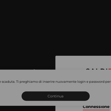
per accedere
e vendite
è scaduta. Ti preghiamo di inserire nuovamente login e password per 
Iscriviti o connettiti al 
vate
sho
Continua
Connessione