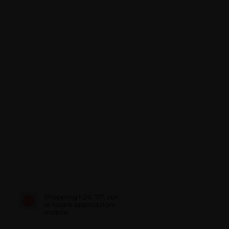
Shopping h24, 7/7, con
le nostre applicazioni
mobile