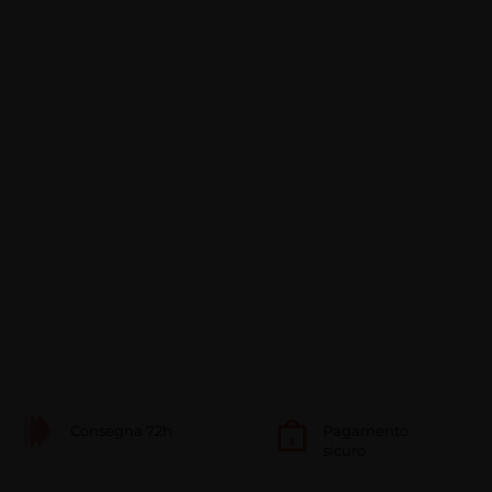
Consegna 72h
Pagamento
sicuro