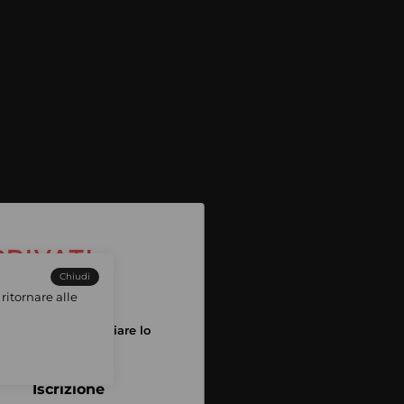
Chiudi
ritornare alle
tuo account per iniziare lo
pping
Iscrizione