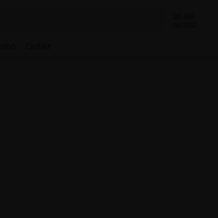
Sei già
iscritto?
bino
Outlet