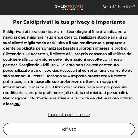
Sei già iscritto?
Per Saldiprivati la tua privacy è importante
Cosa cerchi?
Saldiprivati utilizza cookies e simili tecnologie al fine di analizzare la
navigazione, misurare l'audience del sito, realizzare studi e analisi sui
Tutte le vendite
Moda
Casa
Bellezza
Elettrodomestici
suoi clienti migliorando così il sito e il suo rendimento e proporre al
cliente pubblicità personalizzate basate sui propri interessi e profilo.
Cliccando su
« Accetto »
, il cliente dà il proprio consenso all'utilizzo dei
cookies e alla condivisione delle informazioni raccolte con i nostri
partner. Scegliendo
« Rifiuto »
il cliente non riceverà contenuto
personalizzato e solo i cookies necessari al corretto funzionamento del
sito saranno utilizzati. Cliccando su
« Imposta preferenze »
il cliente
potrà scegliere in base alle sue preferenze e ottenere maggiori
informazioni in merito all'utilizzo dei cookies. Sarà sempre possibile
modificare le proprie preferenze (alla rubrica «I miei dati personali»).
Per maggiori informazioni relative alla raccolta dei dati e al loro utilizzo,
clicca
qui
.
Imposta preferenze
Rifiuto