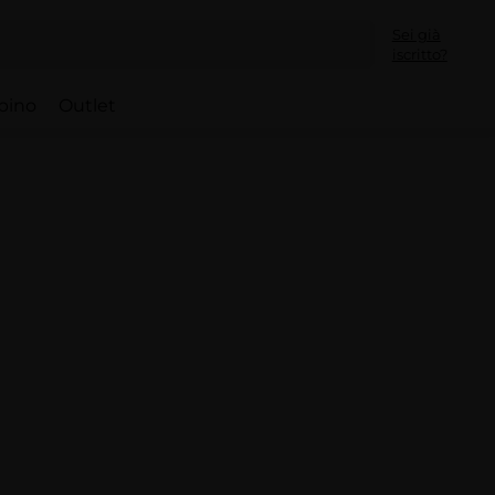
Sei già
iscritto?
bino
Outlet