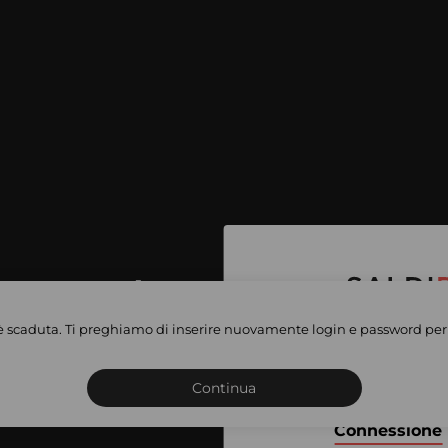
per accedere
e vendite
è scaduta. Ti preghiamo di inserire nuovamente login e password per 
Iscriviti o connettiti al 
vate
sho
Continua
Connessione