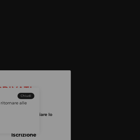
Chiudi
ritornare alle
tuo account per iniziare lo
pping
Iscrizione