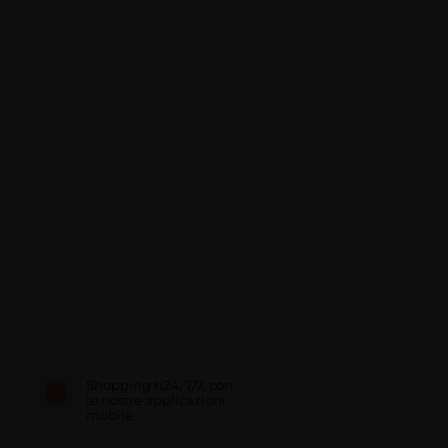
Shopping h24, 7/7, con
le nostre applicazioni
mobile