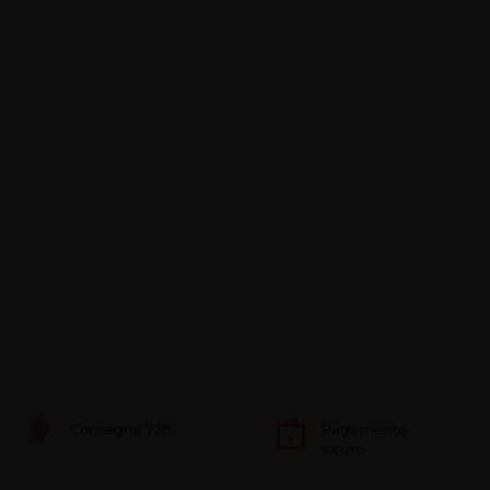
Consegna 72h
Pagamento
sicuro