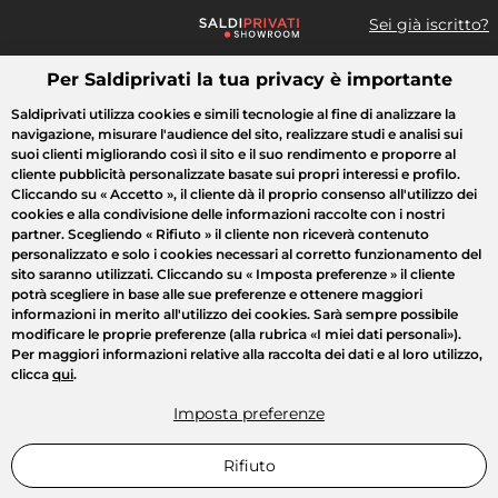
Sei già iscritto?
Per Saldiprivati la tua privacy è importante
Cosa cerchi?
Saldiprivati utilizza cookies e simili tecnologie al fine di analizzare la
navigazione, misurare l'audience del sito, realizzare studi e analisi sui
Tutte le vendite
Moda
Casa
Bellezza
Elettrodomestici
suoi clienti migliorando così il sito e il suo rendimento e proporre al
cliente pubblicità personalizzate basate sui propri interessi e profilo.
Cliccando su
« Accetto »
, il cliente dà il proprio consenso all'utilizzo dei
cookies e alla condivisione delle informazioni raccolte con i nostri
partner. Scegliendo
« Rifiuto »
il cliente non riceverà contenuto
personalizzato e solo i cookies necessari al corretto funzionamento del
sito saranno utilizzati. Cliccando su
« Imposta preferenze »
il cliente
potrà scegliere in base alle sue preferenze e ottenere maggiori
informazioni in merito all'utilizzo dei cookies. Sarà sempre possibile
modificare le proprie preferenze (alla rubrica «I miei dati personali»).
Per maggiori informazioni relative alla raccolta dei dati e al loro utilizzo,
clicca
qui
.
Imposta preferenze
Rifiuto