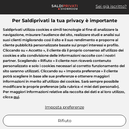
Sei già iscritto?
Per Saldiprivati la tua privacy è importante
Cosa cerchi?
Saldiprivati utilizza cookies e simili tecnologie al fine di analizzare la
navigazione, misurare l'audience del sito, realizzare studi e analisi sui
Tutte le vendite
Moda
Casa
Bellezza
Elettrodomestici
suoi clienti migliorando così il sito e il suo rendimento e proporre al
cliente pubblicità personalizzate basate sui propri interessi e profilo.
Cliccando su
« Accetto »
, il cliente dà il proprio consenso all'utilizzo dei
cookies e alla condivisione delle informazioni raccolte con i nostri
partner. Scegliendo
« Rifiuto »
il cliente non riceverà contenuto
personalizzato e solo i cookies necessari al corretto funzionamento del
sito saranno utilizzati. Cliccando su
« Imposta preferenze »
il cliente
potrà scegliere in base alle sue preferenze e ottenere maggiori
informazioni in merito all'utilizzo dei cookies. Sarà sempre possibile
modificare le proprie preferenze (alla rubrica «I miei dati personali»).
Per maggiori informazioni relative alla raccolta dei dati e al loro utilizzo,
clicca
qui
.
Imposta preferenze
Rifiuto