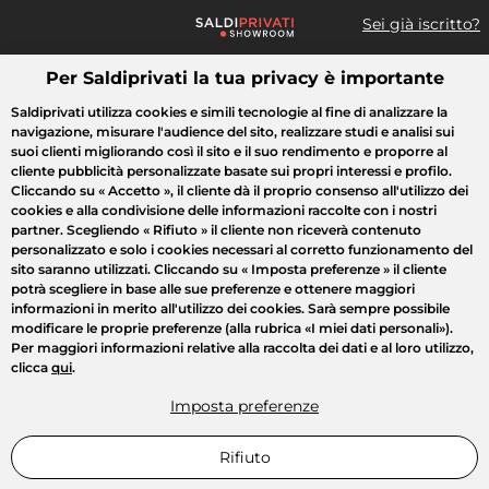
Sei già iscritto?
Per Saldiprivati la tua privacy è importante
Cosa cerchi?
Saldiprivati utilizza cookies e simili tecnologie al fine di analizzare la
navigazione, misurare l'audience del sito, realizzare studi e analisi sui
Tutte le vendite
Moda
Casa
Bellezza
Elettrodomestici
suoi clienti migliorando così il sito e il suo rendimento e proporre al
cliente pubblicità personalizzate basate sui propri interessi e profilo.
Cliccando su
« Accetto »
, il cliente dà il proprio consenso all'utilizzo dei
cookies e alla condivisione delle informazioni raccolte con i nostri
partner. Scegliendo
« Rifiuto »
il cliente non riceverà contenuto
personalizzato e solo i cookies necessari al corretto funzionamento del
sito saranno utilizzati. Cliccando su
« Imposta preferenze »
il cliente
potrà scegliere in base alle sue preferenze e ottenere maggiori
informazioni in merito all'utilizzo dei cookies. Sarà sempre possibile
modificare le proprie preferenze (alla rubrica «I miei dati personali»).
Per maggiori informazioni relative alla raccolta dei dati e al loro utilizzo,
clicca
qui
.
Imposta preferenze
Rifiuto