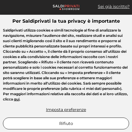
Sei già iscritto?
Per Saldiprivati la tua privacy è importante
Cosa cerchi?
Saldiprivati utilizza cookies e simili tecnologie al fine di analizzare la
navigazione, misurare l'audience del sito, realizzare studi e analisi sui
Tutte le vendite
Moda
Casa
Bellezza
Elettrodomestici
suoi clienti migliorando così il sito e il suo rendimento e proporre al
cliente pubblicità personalizzate basate sui propri interessi e profilo.
Cliccando su
« Accetto »
, il cliente dà il proprio consenso all'utilizzo dei
cookies e alla condivisione delle informazioni raccolte con i nostri
partner. Scegliendo
« Rifiuto »
il cliente non riceverà contenuto
personalizzato e solo i cookies necessari al corretto funzionamento del
sito saranno utilizzati. Cliccando su
« Imposta preferenze »
il cliente
potrà scegliere in base alle sue preferenze e ottenere maggiori
informazioni in merito all'utilizzo dei cookies. Sarà sempre possibile
modificare le proprie preferenze (alla rubrica «I miei dati personali»).
Per maggiori informazioni relative alla raccolta dei dati e al loro utilizzo,
clicca
qui
.
Imposta preferenze
Rifiuto