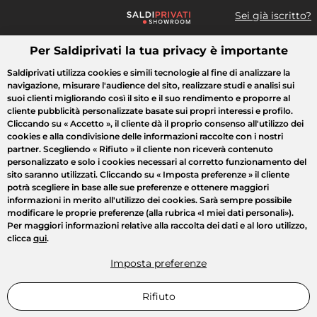
Sei già iscritto?
Per Saldiprivati la tua privacy è importante
Cosa cerchi?
Saldiprivati utilizza cookies e simili tecnologie al fine di analizzare la
navigazione, misurare l'audience del sito, realizzare studi e analisi sui
Tutte le vendite
Moda
Casa
Bellezza
Elettrodomestici
suoi clienti migliorando così il sito e il suo rendimento e proporre al
cliente pubblicità personalizzate basate sui propri interessi e profilo.
Cliccando su
« Accetto »
, il cliente dà il proprio consenso all'utilizzo dei
cookies e alla condivisione delle informazioni raccolte con i nostri
partner. Scegliendo
« Rifiuto »
il cliente non riceverà contenuto
personalizzato e solo i cookies necessari al corretto funzionamento del
sito saranno utilizzati. Cliccando su
« Imposta preferenze »
il cliente
potrà scegliere in base alle sue preferenze e ottenere maggiori
informazioni in merito all'utilizzo dei cookies. Sarà sempre possibile
modificare le proprie preferenze (alla rubrica «I miei dati personali»).
Per maggiori informazioni relative alla raccolta dei dati e al loro utilizzo,
clicca
qui
.
Imposta preferenze
Rifiuto