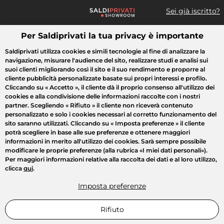
Sei già iscritto?
Per Saldiprivati la tua privacy è importante
Cosa cerchi?
Saldiprivati utilizza cookies e simili tecnologie al fine di analizzare la
navigazione, misurare l'audience del sito, realizzare studi e analisi sui
Tutte le vendite
Moda
Casa
Bellezza
Elettrodomestici
suoi clienti migliorando così il sito e il suo rendimento e proporre al
cliente pubblicità personalizzate basate sui propri interessi e profilo.
Cliccando su
« Accetto »
, il cliente dà il proprio consenso all'utilizzo dei
cookies e alla condivisione delle informazioni raccolte con i nostri
partner. Scegliendo
« Rifiuto »
il cliente non riceverà contenuto
personalizzato e solo i cookies necessari al corretto funzionamento del
sito saranno utilizzati. Cliccando su
« Imposta preferenze »
il cliente
potrà scegliere in base alle sue preferenze e ottenere maggiori
informazioni in merito all'utilizzo dei cookies. Sarà sempre possibile
modificare le proprie preferenze (alla rubrica «I miei dati personali»).
Per maggiori informazioni relative alla raccolta dei dati e al loro utilizzo,
clicca
qui
.
Imposta preferenze
Rifiuto