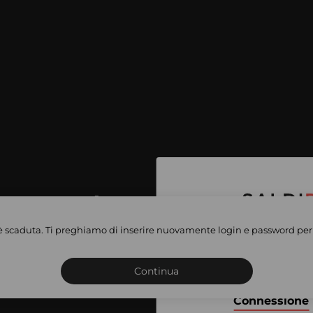
per accedere
e vendite
è scaduta. Ti preghiamo di inserire nuovamente login e password per 
Iscriviti o connettiti al 
vate
sho
Continua
Connessione