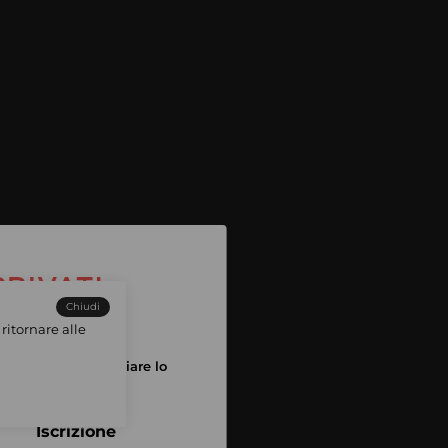
Chiudi
ritornare alle
tuo account per iniziare lo
pping
Iscrizione