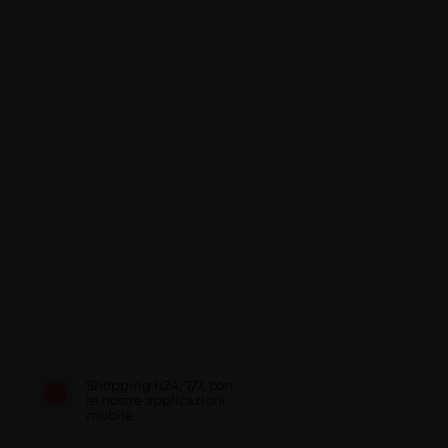
Shopping h24, 7/7, con
le nostre applicazioni
mobile