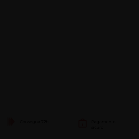
Consegna 72h
Pagamento
sicuro