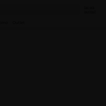
Sei già
iscritto?
bino
Outlet