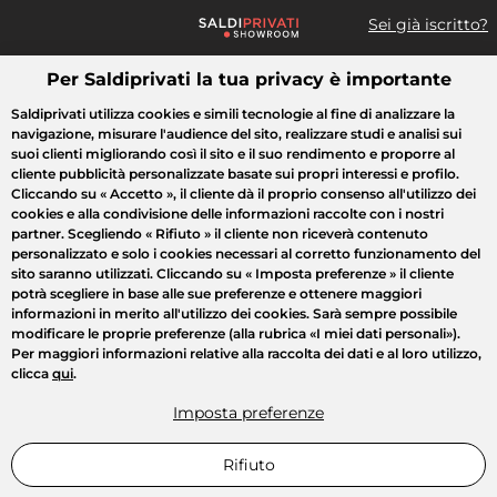
Sei già iscritto?
Per Saldiprivati la tua privacy è importante
Cosa cerchi?
Saldiprivati utilizza cookies e simili tecnologie al fine di analizzare la
navigazione, misurare l'audience del sito, realizzare studi e analisi sui
Tutte le vendite
Moda
Casa
Bellezza
Elettrodomestici
suoi clienti migliorando così il sito e il suo rendimento e proporre al
cliente pubblicità personalizzate basate sui propri interessi e profilo.
Cliccando su
« Accetto »
, il cliente dà il proprio consenso all'utilizzo dei
cookies e alla condivisione delle informazioni raccolte con i nostri
partner. Scegliendo
« Rifiuto »
il cliente non riceverà contenuto
personalizzato e solo i cookies necessari al corretto funzionamento del
sito saranno utilizzati. Cliccando su
« Imposta preferenze »
il cliente
potrà scegliere in base alle sue preferenze e ottenere maggiori
informazioni in merito all'utilizzo dei cookies. Sarà sempre possibile
modificare le proprie preferenze (alla rubrica «I miei dati personali»).
Per maggiori informazioni relative alla raccolta dei dati e al loro utilizzo,
clicca
qui
.
Imposta preferenze
Rifiuto