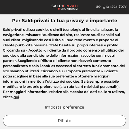
Sei già iscritto?
Per Saldiprivati la tua privacy è importante
Cosa cerchi?
Saldiprivati utilizza cookies e simili tecnologie al fine di analizzare la
navigazione, misurare l'audience del sito, realizzare studi e analisi sui
Tutte le vendite
Moda
Casa
Bellezza
Elettrodomestici
suoi clienti migliorando così il sito e il suo rendimento e proporre al
cliente pubblicità personalizzate basate sui propri interessi e profilo.
Cliccando su
« Accetto »
, il cliente dà il proprio consenso all'utilizzo dei
cookies e alla condivisione delle informazioni raccolte con i nostri
partner. Scegliendo
« Rifiuto »
il cliente non riceverà contenuto
personalizzato e solo i cookies necessari al corretto funzionamento del
sito saranno utilizzati. Cliccando su
« Imposta preferenze »
il cliente
potrà scegliere in base alle sue preferenze e ottenere maggiori
informazioni in merito all'utilizzo dei cookies. Sarà sempre possibile
modificare le proprie preferenze (alla rubrica «I miei dati personali»).
Per maggiori informazioni relative alla raccolta dei dati e al loro utilizzo,
clicca
qui
.
Imposta preferenze
Rifiuto