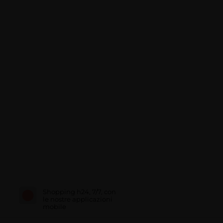
Shopping h24, 7/7, con
le nostre applicazioni
mobile