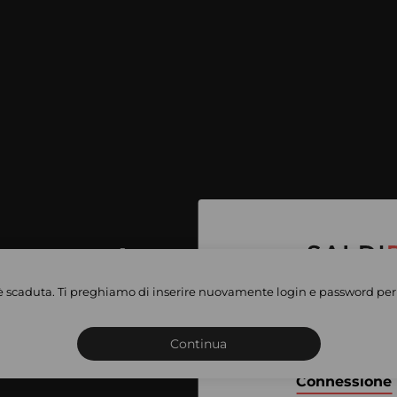
per accedere
e vendite
è scaduta. Ti preghiamo di inserire nuovamente login e password per 
Iscriviti o connettiti al 
vate
sho
Continua
Connessione