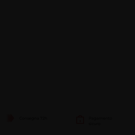
Consegna 72h
Pagamento
sicuro