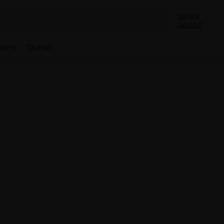
Sei già
iscritto?
bino
Outlet