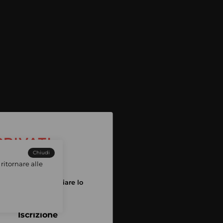
Chiudi
ritornare alle
tuo account per iniziare lo
pping
Iscrizione