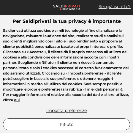
Sei già iscritto?
Per Saldiprivati la tua privacy è importante
Cosa cerchi?
Saldiprivati utilizza cookies e simili tecnologie al fine di analizzare la
navigazione, misurare l'audience del sito, realizzare studi e analisi sui
Tutte le vendite
Moda
Casa
Bellezza
Elettrodomestici
suoi clienti migliorando così il sito e il suo rendimento e proporre al
cliente pubblicità personalizzate basate sui propri interessi e profilo.
Cliccando su
« Accetto »
, il cliente dà il proprio consenso all'utilizzo dei
cookies e alla condivisione delle informazioni raccolte con i nostri
partner. Scegliendo
« Rifiuto »
il cliente non riceverà contenuto
personalizzato e solo i cookies necessari al corretto funzionamento del
sito saranno utilizzati. Cliccando su
« Imposta preferenze »
il cliente
potrà scegliere in base alle sue preferenze e ottenere maggiori
informazioni in merito all'utilizzo dei cookies. Sarà sempre possibile
modificare le proprie preferenze (alla rubrica «I miei dati personali»).
Per maggiori informazioni relative alla raccolta dei dati e al loro utilizzo,
clicca
qui
.
Imposta preferenze
Rifiuto