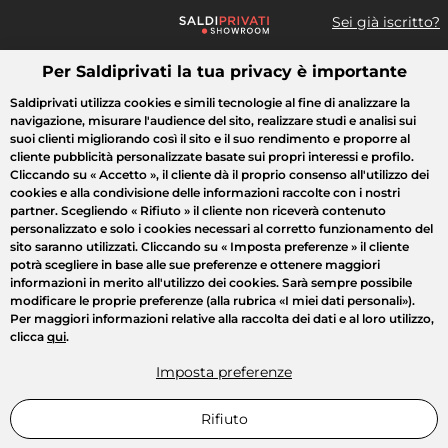
Sei già iscritto?
Per Saldiprivati la tua privacy è importante
Cosa cerchi?
Saldiprivati utilizza cookies e simili tecnologie al fine di analizzare la
navigazione, misurare l'audience del sito, realizzare studi e analisi sui
Tutte le vendite
Moda
Casa
Bellezza
Elettrodomestici
suoi clienti migliorando così il sito e il suo rendimento e proporre al
cliente pubblicità personalizzate basate sui propri interessi e profilo.
Cliccando su
« Accetto »
, il cliente dà il proprio consenso all'utilizzo dei
cookies e alla condivisione delle informazioni raccolte con i nostri
partner. Scegliendo
« Rifiuto »
il cliente non riceverà contenuto
personalizzato e solo i cookies necessari al corretto funzionamento del
sito saranno utilizzati. Cliccando su
« Imposta preferenze »
il cliente
potrà scegliere in base alle sue preferenze e ottenere maggiori
informazioni in merito all'utilizzo dei cookies. Sarà sempre possibile
modificare le proprie preferenze (alla rubrica «I miei dati personali»).
Per maggiori informazioni relative alla raccolta dei dati e al loro utilizzo,
clicca
qui
.
Imposta preferenze
Rifiuto