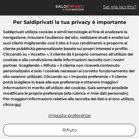
Sei già iscritto?
Per Saldiprivati la tua privacy è importante
Cosa cerchi?
Saldiprivati utilizza cookies e simili tecnologie al fine di analizzare la
navigazione, misurare l'audience del sito, realizzare studi e analisi sui
Tutte le vendite
Moda
Casa
Bellezza
Elettrodomestici
suoi clienti migliorando così il sito e il suo rendimento e proporre al
cliente pubblicità personalizzate basate sui propri interessi e profilo.
Cliccando su
« Accetto »
, il cliente dà il proprio consenso all'utilizzo dei
cookies e alla condivisione delle informazioni raccolte con i nostri
partner. Scegliendo
« Rifiuto »
il cliente non riceverà contenuto
personalizzato e solo i cookies necessari al corretto funzionamento del
sito saranno utilizzati. Cliccando su
« Imposta preferenze »
il cliente
potrà scegliere in base alle sue preferenze e ottenere maggiori
informazioni in merito all'utilizzo dei cookies. Sarà sempre possibile
modificare le proprie preferenze (alla rubrica «I miei dati personali»).
Per maggiori informazioni relative alla raccolta dei dati e al loro utilizzo,
clicca
qui
.
Imposta preferenze
Rifiuto