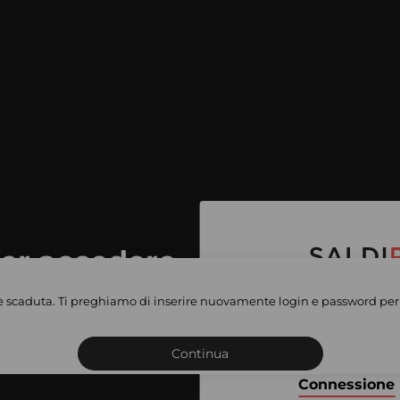
per accedere
e vendite
è scaduta. Ti preghiamo di inserire nuovamente login e password per 
Iscriviti o connettiti al 
vate
sho
Continua
Connessione