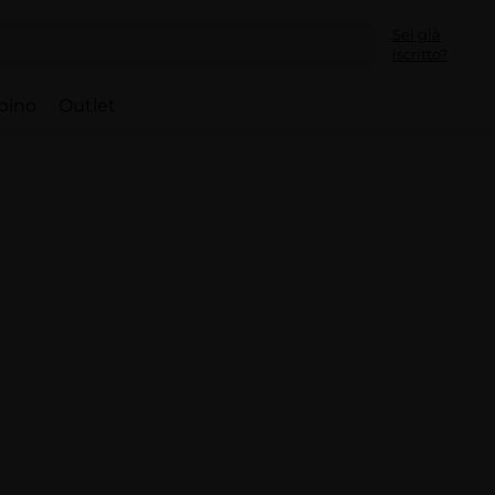
Sei già
iscritto?
bino
Outlet