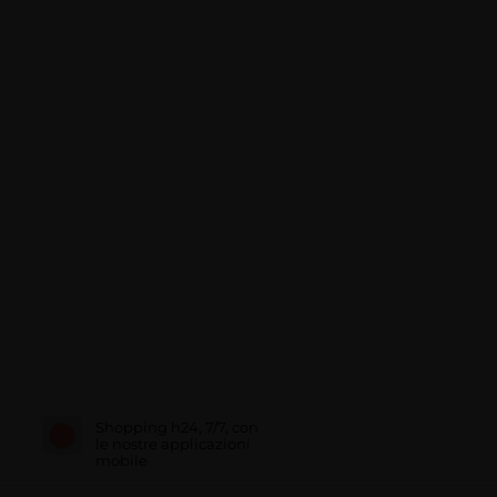
Shopping h24, 7/7, con
le nostre applicazioni
mobile