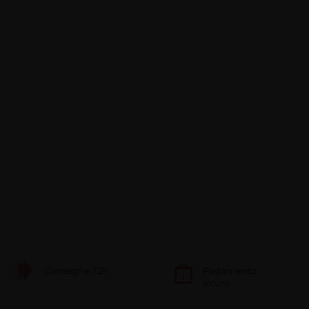
Consegna 72h
Pagamento
sicuro