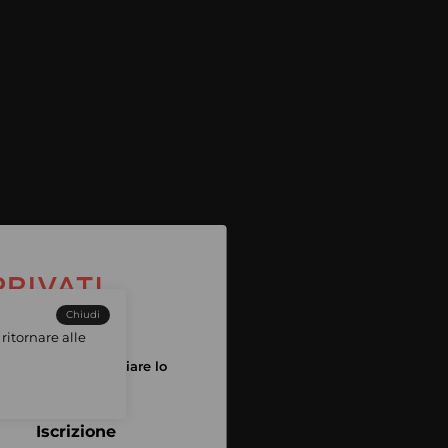
Chiudi
ritornare alle
tuo account per iniziare lo
pping
Iscrizione