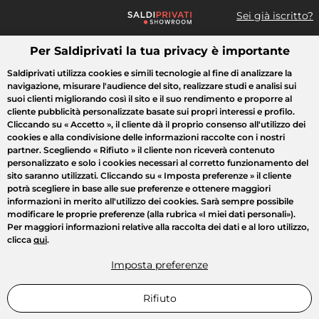
Sei già iscritto?
Per Saldiprivati la tua privacy è importante
Cosa cerchi?
Saldiprivati utilizza cookies e simili tecnologie al fine di analizzare la
navigazione, misurare l'audience del sito, realizzare studi e analisi sui
Tutte le vendite
Moda
Casa
Bellezza
Elettrodomestici
suoi clienti migliorando così il sito e il suo rendimento e proporre al
cliente pubblicità personalizzate basate sui propri interessi e profilo.
Cliccando su
« Accetto »
, il cliente dà il proprio consenso all'utilizzo dei
cookies e alla condivisione delle informazioni raccolte con i nostri
partner. Scegliendo
« Rifiuto »
il cliente non riceverà contenuto
personalizzato e solo i cookies necessari al corretto funzionamento del
sito saranno utilizzati. Cliccando su
« Imposta preferenze »
il cliente
potrà scegliere in base alle sue preferenze e ottenere maggiori
informazioni in merito all'utilizzo dei cookies. Sarà sempre possibile
modificare le proprie preferenze (alla rubrica «I miei dati personali»).
Per maggiori informazioni relative alla raccolta dei dati e al loro utilizzo,
clicca
qui
.
Imposta preferenze
Rifiuto