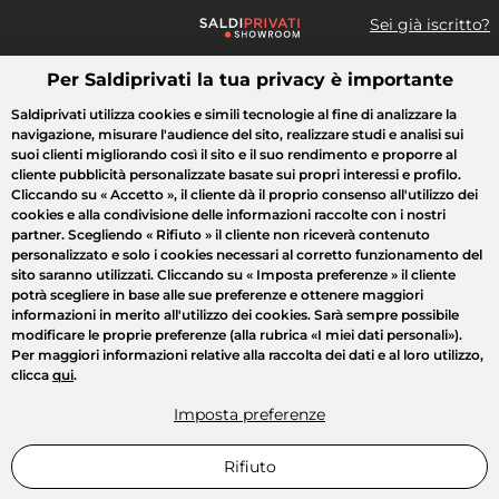
Sei già iscritto?
Per Saldiprivati la tua privacy è importante
Cosa cerchi?
Saldiprivati utilizza cookies e simili tecnologie al fine di analizzare la
navigazione, misurare l'audience del sito, realizzare studi e analisi sui
Tutte le vendite
Moda
Casa
Bellezza
Elettrodomestici
suoi clienti migliorando così il sito e il suo rendimento e proporre al
cliente pubblicità personalizzate basate sui propri interessi e profilo.
Cliccando su
« Accetto »
, il cliente dà il proprio consenso all'utilizzo dei
cookies e alla condivisione delle informazioni raccolte con i nostri
partner. Scegliendo
« Rifiuto »
il cliente non riceverà contenuto
personalizzato e solo i cookies necessari al corretto funzionamento del
sito saranno utilizzati. Cliccando su
« Imposta preferenze »
il cliente
potrà scegliere in base alle sue preferenze e ottenere maggiori
informazioni in merito all'utilizzo dei cookies. Sarà sempre possibile
modificare le proprie preferenze (alla rubrica «I miei dati personali»).
Per maggiori informazioni relative alla raccolta dei dati e al loro utilizzo,
clicca
qui
.
Imposta preferenze
Rifiuto