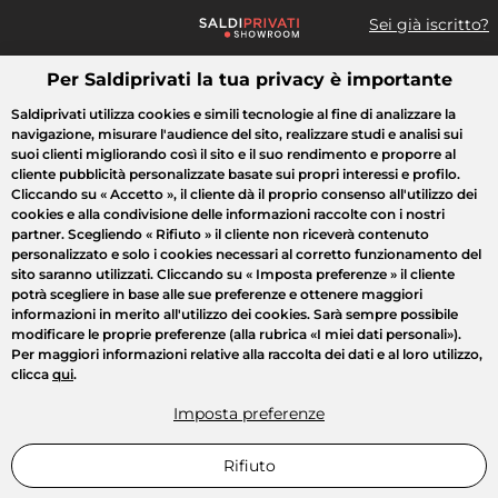
Sei già iscritto?
Per Saldiprivati la tua privacy è importante
Cosa cerchi?
Saldiprivati utilizza cookies e simili tecnologie al fine di analizzare la
navigazione, misurare l'audience del sito, realizzare studi e analisi sui
Tutte le vendite
Moda
Casa
Bellezza
Elettrodomestici
suoi clienti migliorando così il sito e il suo rendimento e proporre al
cliente pubblicità personalizzate basate sui propri interessi e profilo.
Cliccando su
« Accetto »
, il cliente dà il proprio consenso all'utilizzo dei
cookies e alla condivisione delle informazioni raccolte con i nostri
partner. Scegliendo
« Rifiuto »
il cliente non riceverà contenuto
personalizzato e solo i cookies necessari al corretto funzionamento del
sito saranno utilizzati. Cliccando su
« Imposta preferenze »
il cliente
potrà scegliere in base alle sue preferenze e ottenere maggiori
informazioni in merito all'utilizzo dei cookies. Sarà sempre possibile
modificare le proprie preferenze (alla rubrica «I miei dati personali»).
Per maggiori informazioni relative alla raccolta dei dati e al loro utilizzo,
clicca
qui
.
Imposta preferenze
Rifiuto