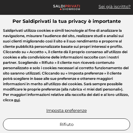
Sei già iscritto?
Per Saldiprivati la tua privacy è importante
Cosa cerchi?
Saldiprivati utilizza cookies e simili tecnologie al fine di analizzare la
navigazione, misurare l'audience del sito, realizzare studi e analisi sui
Tutte le vendite
Moda
Casa
Bellezza
Elettrodomestici
suoi clienti migliorando così il sito e il suo rendimento e proporre al
cliente pubblicità personalizzate basate sui propri interessi e profilo.
Cliccando su
« Accetto »
, il cliente dà il proprio consenso all'utilizzo dei
cookies e alla condivisione delle informazioni raccolte con i nostri
partner. Scegliendo
« Rifiuto »
il cliente non riceverà contenuto
personalizzato e solo i cookies necessari al corretto funzionamento del
sito saranno utilizzati. Cliccando su
« Imposta preferenze »
il cliente
potrà scegliere in base alle sue preferenze e ottenere maggiori
informazioni in merito all'utilizzo dei cookies. Sarà sempre possibile
modificare le proprie preferenze (alla rubrica «I miei dati personali»).
Per maggiori informazioni relative alla raccolta dei dati e al loro utilizzo,
clicca
qui
.
Imposta preferenze
Rifiuto