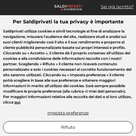
Sei già iscritto?
Per Saldiprivati la tua privacy è importante
Cosa cerchi?
Saldiprivati utilizza cookies e simili tecnologie al fine di analizzare la
navigazione, misurare l'audience del sito, realizzare studi e analisi sui
Tutte le vendite
Moda
Casa
Bellezza
Elettrodomestici
suoi clienti migliorando così il sito e il suo rendimento e proporre al
cliente pubblicità personalizzate basate sui propri interessi e profilo.
Cliccando su
« Accetto »
, il cliente dà il proprio consenso all'utilizzo dei
cookies e alla condivisione delle informazioni raccolte con i nostri
partner. Scegliendo
« Rifiuto »
il cliente non riceverà contenuto
personalizzato e solo i cookies necessari al corretto funzionamento del
sito saranno utilizzati. Cliccando su
« Imposta preferenze »
il cliente
potrà scegliere in base alle sue preferenze e ottenere maggiori
informazioni in merito all'utilizzo dei cookies. Sarà sempre possibile
modificare le proprie preferenze (alla rubrica «I miei dati personali»).
Per maggiori informazioni relative alla raccolta dei dati e al loro utilizzo,
clicca
qui
.
Imposta preferenze
Rifiuto