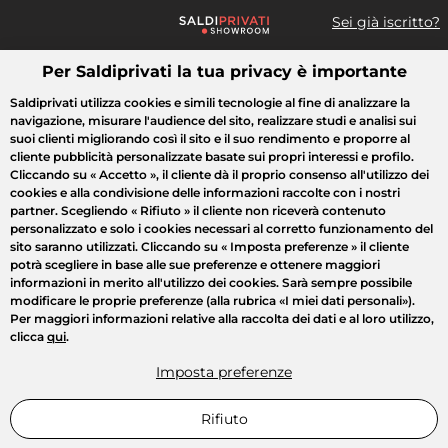
Sei già iscritto?
Per Saldiprivati la tua privacy è importante
Cosa cerchi?
Saldiprivati utilizza cookies e simili tecnologie al fine di analizzare la
navigazione, misurare l'audience del sito, realizzare studi e analisi sui
Tutte le vendite
Moda
Casa
Bellezza
Elettrodomestici
suoi clienti migliorando così il sito e il suo rendimento e proporre al
cliente pubblicità personalizzate basate sui propri interessi e profilo.
Cliccando su
« Accetto »
, il cliente dà il proprio consenso all'utilizzo dei
cookies e alla condivisione delle informazioni raccolte con i nostri
partner. Scegliendo
« Rifiuto »
il cliente non riceverà contenuto
personalizzato e solo i cookies necessari al corretto funzionamento del
sito saranno utilizzati. Cliccando su
« Imposta preferenze »
il cliente
potrà scegliere in base alle sue preferenze e ottenere maggiori
informazioni in merito all'utilizzo dei cookies. Sarà sempre possibile
modificare le proprie preferenze (alla rubrica «I miei dati personali»).
Per maggiori informazioni relative alla raccolta dei dati e al loro utilizzo,
clicca
qui
.
Imposta preferenze
Rifiuto