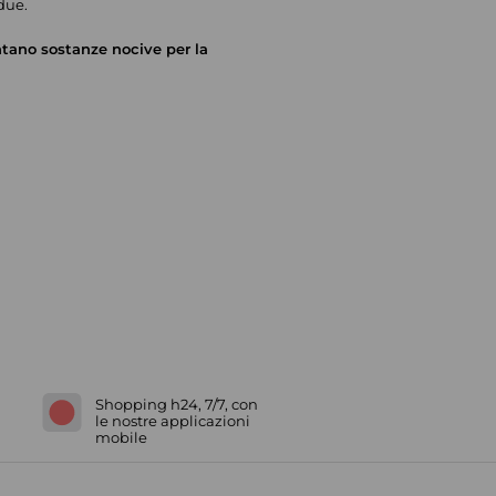
due.
entano sostanze nocive per la
Shopping h24, 7/7, con
le nostre applicazioni
mobile