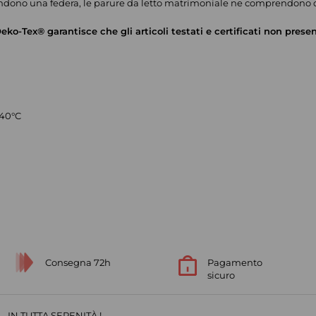
endono una federa, le parure da letto matrimoniale ne comprendono 
eko-Tex® garantisce che gli articoli testati e certificati non pres
 40°C
Consegna 72h
Pagamento
sicuro
IN TUTTA SERENITÀ !