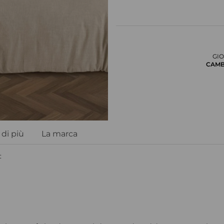
GIO
CAMB
di più
La marca
: