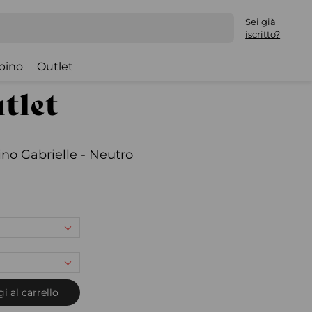
Sei già
iscritto?
bino
Outlet
no Gabrielle - Neutro
i al carrello