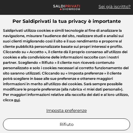
Sei già iscritto?
Per Saldiprivati la tua privacy è importante
Cosa cerchi?
Saldiprivati utilizza cookies e simili tecnologie al fine di analizzare la
navigazione, misurare l'audience del sito, realizzare studi e analisi sui
Tutte le vendite
Moda
Casa
Bellezza
Elettrodomestici
suoi clienti migliorando così il sito e il suo rendimento e proporre al
cliente pubblicità personalizzate basate sui propri interessi e profilo.
Cliccando su
« Accetto »
, il cliente dà il proprio consenso all'utilizzo dei
cookies e alla condivisione delle informazioni raccolte con i nostri
partner. Scegliendo
« Rifiuto »
il cliente non riceverà contenuto
personalizzato e solo i cookies necessari al corretto funzionamento del
sito saranno utilizzati. Cliccando su
« Imposta preferenze »
il cliente
potrà scegliere in base alle sue preferenze e ottenere maggiori
informazioni in merito all'utilizzo dei cookies. Sarà sempre possibile
modificare le proprie preferenze (alla rubrica «I miei dati personali»).
Per maggiori informazioni relative alla raccolta dei dati e al loro utilizzo,
clicca
qui
.
Imposta preferenze
Rifiuto