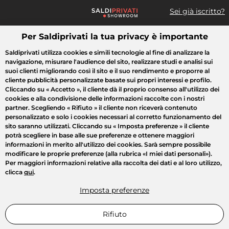
Sei già iscritto?
Per Saldiprivati la tua privacy è importante
Cosa cerchi?
Saldiprivati utilizza cookies e simili tecnologie al fine di analizzare la
navigazione, misurare l'audience del sito, realizzare studi e analisi sui
Tutte le vendite
Moda
Casa
Bellezza
Elettrodomestici
suoi clienti migliorando così il sito e il suo rendimento e proporre al
cliente pubblicità personalizzate basate sui propri interessi e profilo.
Cliccando su
« Accetto »
, il cliente dà il proprio consenso all'utilizzo dei
cookies e alla condivisione delle informazioni raccolte con i nostri
partner. Scegliendo
« Rifiuto »
il cliente non riceverà contenuto
personalizzato e solo i cookies necessari al corretto funzionamento del
sito saranno utilizzati. Cliccando su
« Imposta preferenze »
il cliente
potrà scegliere in base alle sue preferenze e ottenere maggiori
informazioni in merito all'utilizzo dei cookies. Sarà sempre possibile
modificare le proprie preferenze (alla rubrica «I miei dati personali»).
Per maggiori informazioni relative alla raccolta dei dati e al loro utilizzo,
clicca
qui
.
Imposta preferenze
Rifiuto