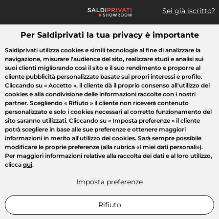
Sei già iscritto?
Per Saldiprivati la tua privacy è importante
Cosa cerchi?
Saldiprivati utilizza cookies e simili tecnologie al fine di analizzare la
navigazione, misurare l'audience del sito, realizzare studi e analisi sui
Tutte le vendite
Moda
Casa
Bellezza
Elettrodomestici
suoi clienti migliorando così il sito e il suo rendimento e proporre al
cliente pubblicità personalizzate basate sui propri interessi e profilo.
Cliccando su
« Accetto »
, il cliente dà il proprio consenso all'utilizzo dei
cookies e alla condivisione delle informazioni raccolte con i nostri
partner. Scegliendo
« Rifiuto »
il cliente non riceverà contenuto
personalizzato e solo i cookies necessari al corretto funzionamento del
sito saranno utilizzati. Cliccando su
« Imposta preferenze »
il cliente
potrà scegliere in base alle sue preferenze e ottenere maggiori
informazioni in merito all'utilizzo dei cookies. Sarà sempre possibile
modificare le proprie preferenze (alla rubrica «I miei dati personali»).
Per maggiori informazioni relative alla raccolta dei dati e al loro utilizzo,
clicca
qui
.
Imposta preferenze
Rifiuto