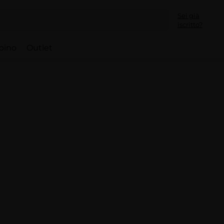
Sei già
iscritto?
bino
Outlet