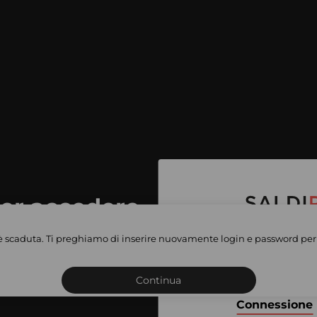
per accedere
e vendite
è scaduta. Ti preghiamo di inserire nuovamente login e password per 
Iscriviti o connettiti al 
vate
sho
Continua
Connessione