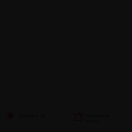
Consegna 72h
Pagamento
sicuro