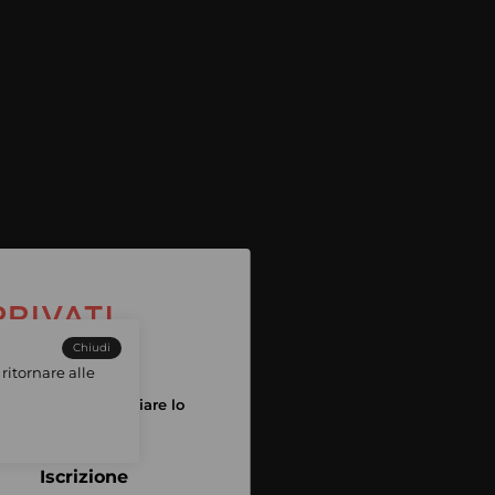
Chiudi
ritornare alle
tuo account per iniziare lo
pping
Iscrizione