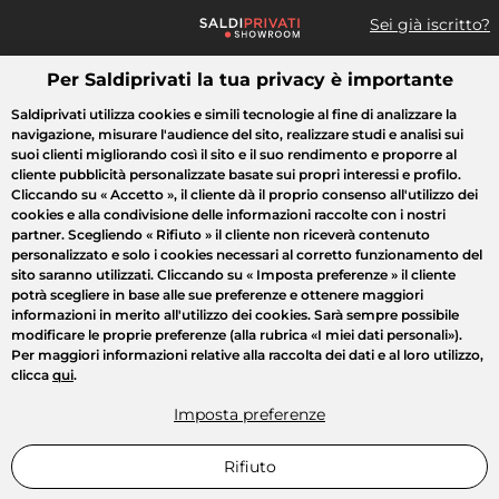
Sei già iscritto?
Per Saldiprivati la tua privacy è importante
Cosa cerchi?
Saldiprivati utilizza cookies e simili tecnologie al fine di analizzare la
navigazione, misurare l'audience del sito, realizzare studi e analisi sui
Tutte le vendite
Moda
Casa
Bellezza
Elettrodomestici
suoi clienti migliorando così il sito e il suo rendimento e proporre al
cliente pubblicità personalizzate basate sui propri interessi e profilo.
Cliccando su
« Accetto »
, il cliente dà il proprio consenso all'utilizzo dei
cookies e alla condivisione delle informazioni raccolte con i nostri
partner. Scegliendo
« Rifiuto »
il cliente non riceverà contenuto
personalizzato e solo i cookies necessari al corretto funzionamento del
sito saranno utilizzati. Cliccando su
« Imposta preferenze »
il cliente
potrà scegliere in base alle sue preferenze e ottenere maggiori
informazioni in merito all'utilizzo dei cookies. Sarà sempre possibile
modificare le proprie preferenze (alla rubrica «I miei dati personali»).
Per maggiori informazioni relative alla raccolta dei dati e al loro utilizzo,
clicca
qui
.
Imposta preferenze
Rifiuto