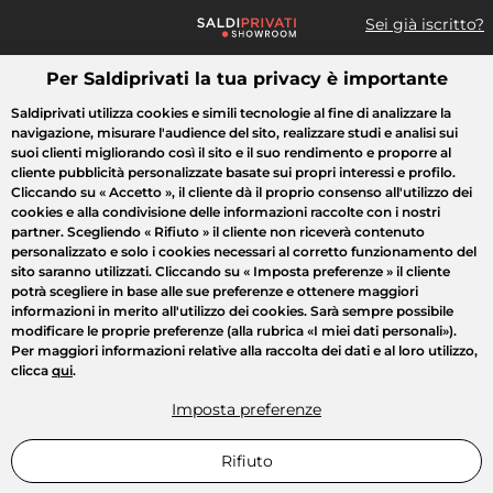
Sei già iscritto?
Per Saldiprivati la tua privacy è importante
Cosa cerchi?
Saldiprivati utilizza cookies e simili tecnologie al fine di analizzare la
navigazione, misurare l'audience del sito, realizzare studi e analisi sui
Tutte le vendite
Moda
Casa
Bellezza
Elettrodomestici
suoi clienti migliorando così il sito e il suo rendimento e proporre al
cliente pubblicità personalizzate basate sui propri interessi e profilo.
Cliccando su
« Accetto »
, il cliente dà il proprio consenso all'utilizzo dei
cookies e alla condivisione delle informazioni raccolte con i nostri
partner. Scegliendo
« Rifiuto »
il cliente non riceverà contenuto
personalizzato e solo i cookies necessari al corretto funzionamento del
sito saranno utilizzati. Cliccando su
« Imposta preferenze »
il cliente
potrà scegliere in base alle sue preferenze e ottenere maggiori
informazioni in merito all'utilizzo dei cookies. Sarà sempre possibile
modificare le proprie preferenze (alla rubrica «I miei dati personali»).
Per maggiori informazioni relative alla raccolta dei dati e al loro utilizzo,
clicca
qui
.
Imposta preferenze
Rifiuto