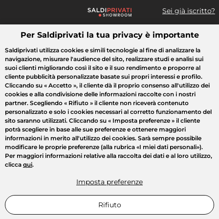
Sei già iscritto?
Per Saldiprivati la tua privacy è importante
Cosa cerchi?
Saldiprivati utilizza cookies e simili tecnologie al fine di analizzare la
navigazione, misurare l'audience del sito, realizzare studi e analisi sui
Tutte le vendite
Moda
Casa
Bellezza
Elettrodomestici
suoi clienti migliorando così il sito e il suo rendimento e proporre al
cliente pubblicità personalizzate basate sui propri interessi e profilo.
Cliccando su
« Accetto »
, il cliente dà il proprio consenso all'utilizzo dei
cookies e alla condivisione delle informazioni raccolte con i nostri
partner. Scegliendo
« Rifiuto »
il cliente non riceverà contenuto
personalizzato e solo i cookies necessari al corretto funzionamento del
sito saranno utilizzati. Cliccando su
« Imposta preferenze »
il cliente
potrà scegliere in base alle sue preferenze e ottenere maggiori
informazioni in merito all'utilizzo dei cookies. Sarà sempre possibile
modificare le proprie preferenze (alla rubrica «I miei dati personali»).
Per maggiori informazioni relative alla raccolta dei dati e al loro utilizzo,
clicca
qui
.
Imposta preferenze
Rifiuto