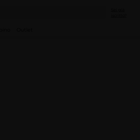
Sei già
iscritto?
bino
Outlet