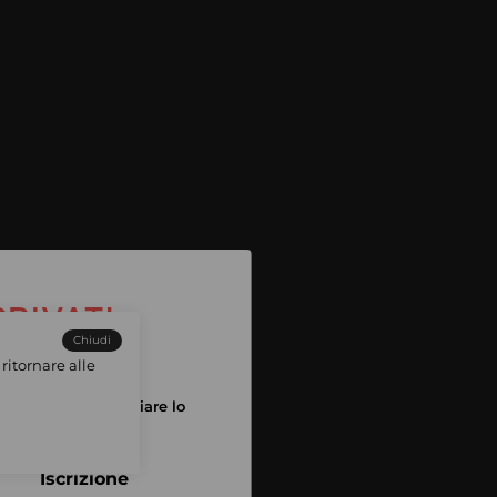
Chiudi
ritornare alle
tuo account per iniziare lo
pping
Iscrizione