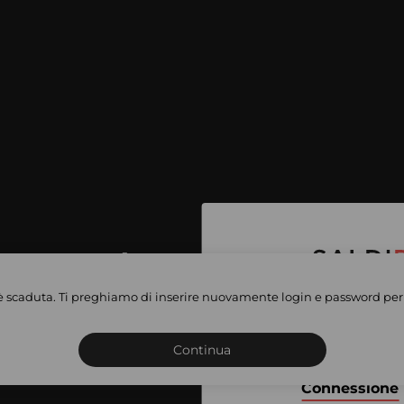
per accedere
e vendite
è scaduta. Ti preghiamo di inserire nuovamente login e password per 
Iscriviti o connettiti al 
vate
sho
Continua
Connessione