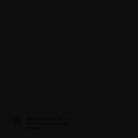
Shopping h24, 7/7, con
le nostre applicazioni
mobile