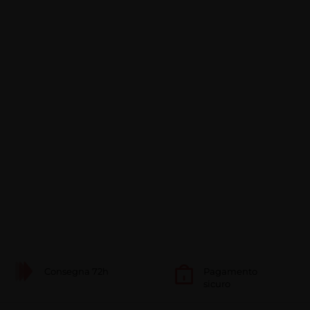
Consegna 72h
Pagamento
sicuro