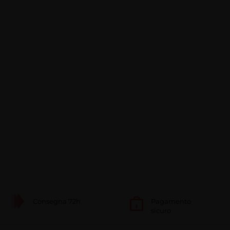
Consegna 72h
Pagamento
sicuro