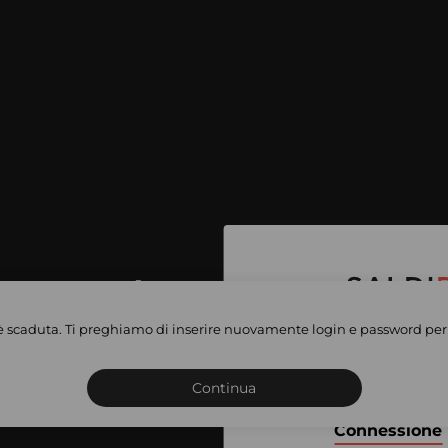
per accedere
e vendite
è scaduta. Ti preghiamo di inserire nuovamente login e password per 
Iscriviti o connettiti al 
vate
sho
Continua
Connessione