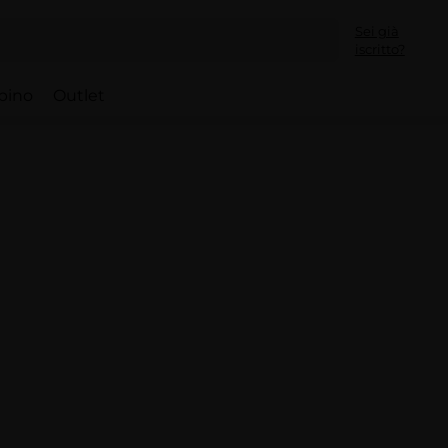
Sei già
iscritto?
bino
Outlet