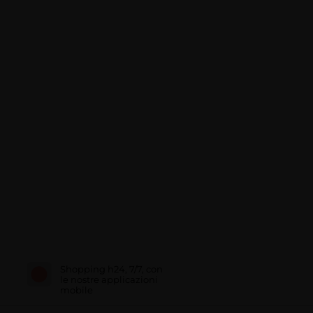
Shopping h24, 7/7, con
le nostre applicazioni
mobile