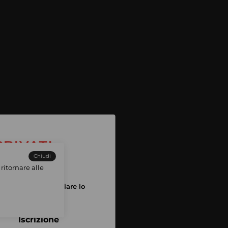
Chiudi
ritornare alle
tuo account per iniziare lo
pping
Iscrizione