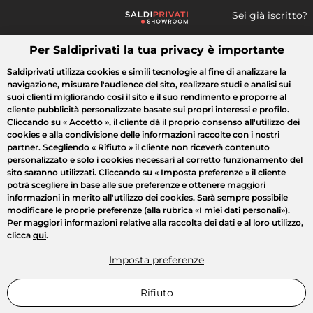
Sei già iscritto?
Per Saldiprivati la tua privacy è importante
Cosa cerchi?
Saldiprivati utilizza cookies e simili tecnologie al fine di analizzare la
navigazione, misurare l'audience del sito, realizzare studi e analisi sui
Tutte le vendite
Moda
Casa
Bellezza
Elettrodomestici
suoi clienti migliorando così il sito e il suo rendimento e proporre al
cliente pubblicità personalizzate basate sui propri interessi e profilo.
Cliccando su
« Accetto »
, il cliente dà il proprio consenso all'utilizzo dei
cookies e alla condivisione delle informazioni raccolte con i nostri
partner. Scegliendo
« Rifiuto »
il cliente non riceverà contenuto
personalizzato e solo i cookies necessari al corretto funzionamento del
sito saranno utilizzati. Cliccando su
« Imposta preferenze »
il cliente
potrà scegliere in base alle sue preferenze e ottenere maggiori
informazioni in merito all'utilizzo dei cookies. Sarà sempre possibile
modificare le proprie preferenze (alla rubrica «I miei dati personali»).
Per maggiori informazioni relative alla raccolta dei dati e al loro utilizzo,
clicca
qui
.
Imposta preferenze
Rifiuto