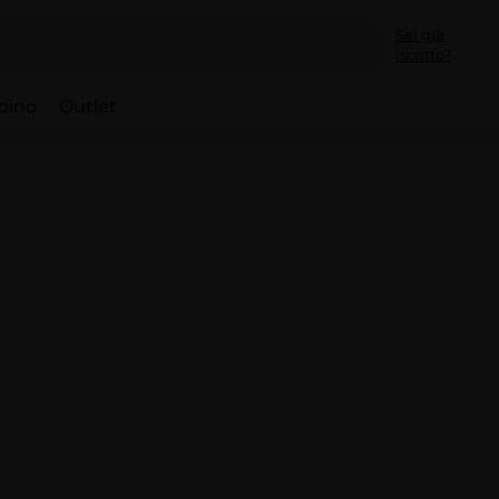
Sei già
iscritto?
bino
Outlet