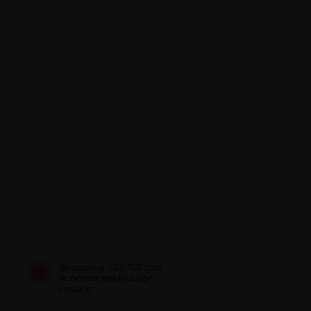
Shopping h24, 7/7, con
le nostre applicazioni
mobile