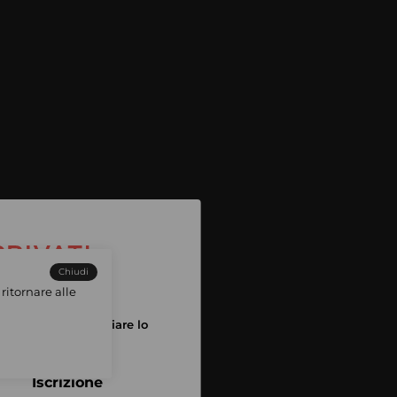
Chiudi
ritornare alle
tuo account per iniziare lo
pping
Iscrizione