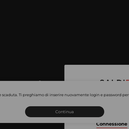
per accedere
e vendite
è scaduta. Ti preghiamo di inserire nuovamente login e password per 
Iscriviti o connettiti al 
vate
sho
Continua
Connessione