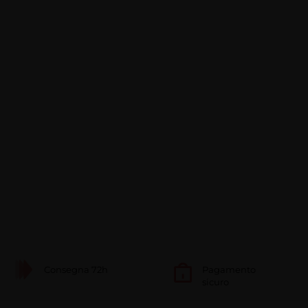
Consegna 72h
Pagamento
sicuro