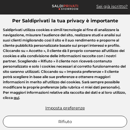
Sei già iscritto?
Per Saldiprivati la tua privacy è importante
Cosa cerchi?
Saldiprivati utilizza cookies e simili tecnologie al fine di analizzare la
navigazione, misurare l'audience del sito, realizzare studi e analisi sui
Tutte le vendite
Moda
Casa
Bellezza
Elettrodomestici
suoi clienti migliorando così il sito e il suo rendimento e proporre al
cliente pubblicità personalizzate basate sui propri interessi e profilo.
Cliccando su
« Accetto »
, il cliente dà il proprio consenso all'utilizzo dei
cookies e alla condivisione delle informazioni raccolte con i nostri
partner. Scegliendo
« Rifiuto »
il cliente non riceverà contenuto
personalizzato e solo i cookies necessari al corretto funzionamento del
sito saranno utilizzati. Cliccando su
« Imposta preferenze »
il cliente
potrà scegliere in base alle sue preferenze e ottenere maggiori
informazioni in merito all'utilizzo dei cookies. Sarà sempre possibile
modificare le proprie preferenze (alla rubrica «I miei dati personali»).
Per maggiori informazioni relative alla raccolta dei dati e al loro utilizzo,
clicca
qui
.
Imposta preferenze
Rifiuto