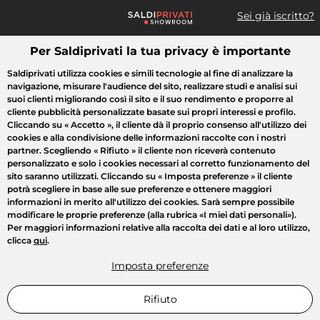
Sei già iscritto?
Per Saldiprivati la tua privacy è importante
Cosa cerchi?
Saldiprivati utilizza cookies e simili tecnologie al fine di analizzare la
navigazione, misurare l'audience del sito, realizzare studi e analisi sui
Tutte le vendite
Moda
Casa
Bellezza
Elettrodomestici
suoi clienti migliorando così il sito e il suo rendimento e proporre al
cliente pubblicità personalizzate basate sui propri interessi e profilo.
Cliccando su
« Accetto »
, il cliente dà il proprio consenso all'utilizzo dei
cookies e alla condivisione delle informazioni raccolte con i nostri
partner. Scegliendo
« Rifiuto »
il cliente non riceverà contenuto
personalizzato e solo i cookies necessari al corretto funzionamento del
sito saranno utilizzati. Cliccando su
« Imposta preferenze »
il cliente
potrà scegliere in base alle sue preferenze e ottenere maggiori
informazioni in merito all'utilizzo dei cookies. Sarà sempre possibile
modificare le proprie preferenze (alla rubrica «I miei dati personali»).
Per maggiori informazioni relative alla raccolta dei dati e al loro utilizzo,
clicca
qui
.
Imposta preferenze
Rifiuto