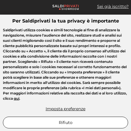
Sei già iscritto?
Per Saldiprivati la tua privacy è importante
Cosa cerchi?
Saldiprivati utilizza cookies e simili tecnologie al fine di analizzare la
navigazione, misurare l'audience del sito, realizzare studi e analisi sui
Tutte le vendite
Moda
Casa
Bellezza
Elettrodomestici
suoi clienti migliorando così il sito e il suo rendimento e proporre al
cliente pubblicità personalizzate basate sui propri interessi e profilo.
Cliccando su
« Accetto »
, il cliente dà il proprio consenso all'utilizzo dei
cookies e alla condivisione delle informazioni raccolte con i nostri
partner. Scegliendo
« Rifiuto »
il cliente non riceverà contenuto
personalizzato e solo i cookies necessari al corretto funzionamento del
sito saranno utilizzati. Cliccando su
« Imposta preferenze »
il cliente
potrà scegliere in base alle sue preferenze e ottenere maggiori
informazioni in merito all'utilizzo dei cookies. Sarà sempre possibile
modificare le proprie preferenze (alla rubrica «I miei dati personali»).
Per maggiori informazioni relative alla raccolta dei dati e al loro utilizzo,
clicca
qui
.
Imposta preferenze
Rifiuto